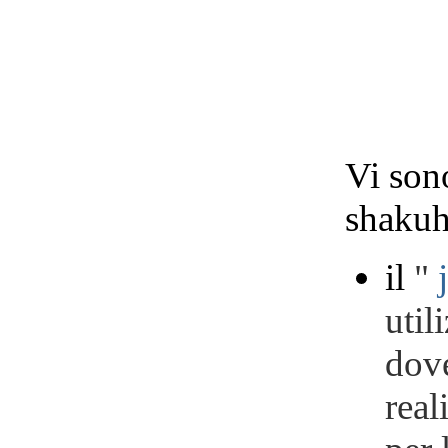
Vi sono
shakuh
il
"
util
dove
real