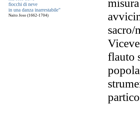
misura 
fiocchi di neve
in una danza inarrestabile"
avvicin
Naito Joso (1662-1704)
sacro/
Viceve
flauto 
popolar
strumen
partico