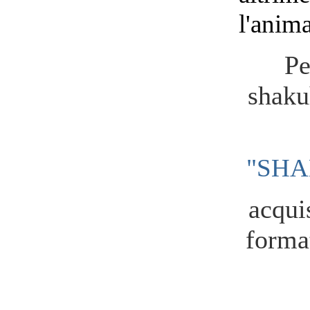
l'anima
Pe
shaku
"SH
acquis
format