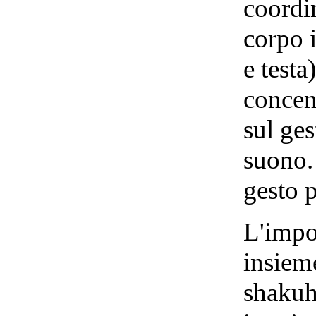
coordin
corpo 
e testa
concen
sul ges
suono. 
gesto 
L'impor
insieme
shakuh