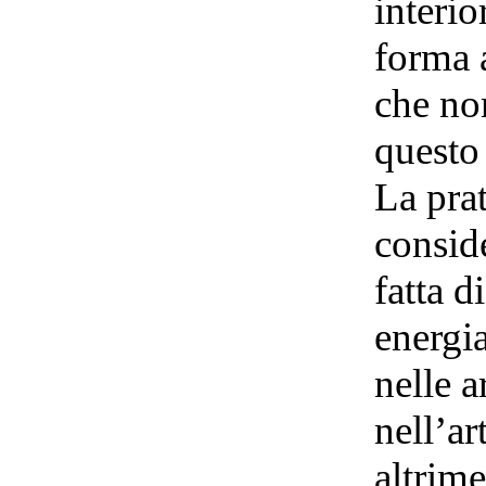
interio
forma a
che no
questo 
La pra
conside
fatta d
energi
nelle a
nell’ar
altrime