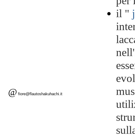
per 
il "
inte
lacc
nell
esse
evol
musi
@
fiore@flautoshakuhachi.it
util
stru
sull