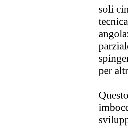
soli ci
tecnica
angolaz
parzial
spinger
per alt
Questo
imbocc
svilup