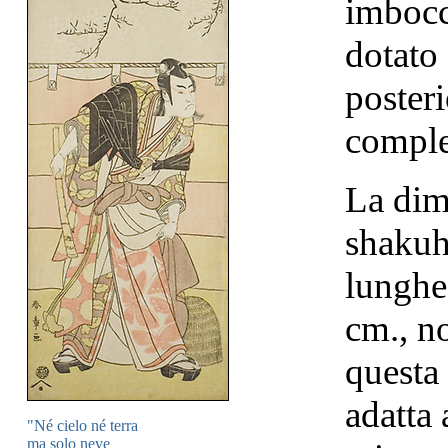
imbocc
dotato 
posteri
comple
La dim
shakuh
lunghe
cm., no
questa
adatta 
"Né cielo né terra
ma solo neve