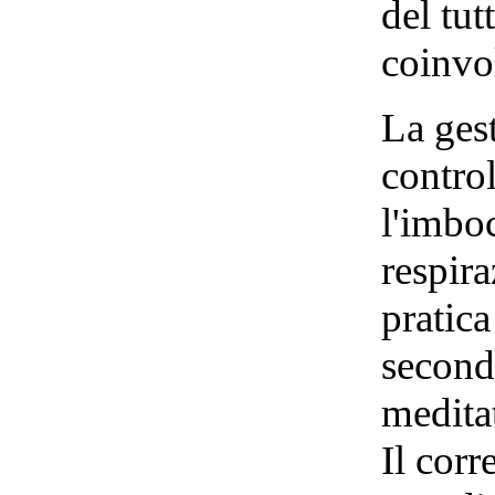
del tu
coinvol
La gest
control
l'imbo
respira
pratic
second
medita
Il cor